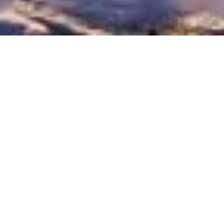
L'APACH en Bref
L’association APACH a pour but
de représenter les intérêts des
propriétaires de chalets et
d’appartements de la région de
Crans-Montana et d’offrir à ses
membres des services qui
améliorent la qualité de vie sur
le Haut-Plateau de Crans-
Montana. À cet effet,
l’association exerce toute
activité utile à ses membres.
Consulter les
statuts
Le billet du