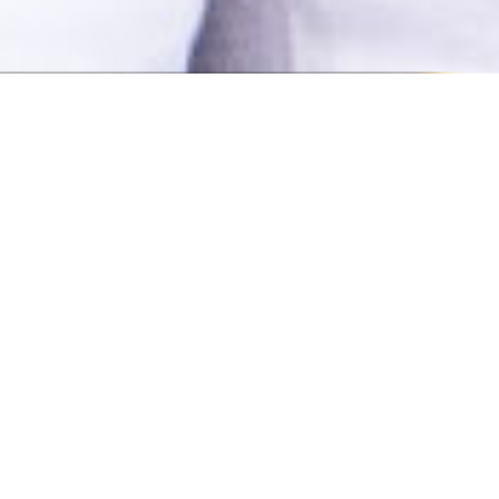
Souvenirs du Dîner et
Découverte de l'Hôtel Six
Senses
Chers Amis, chers Membres,
Le 31 août 2023, l’APACh a eu le plaisir d’organiser un dîner
exceptionnel et une découverte de l’Hôtel Six Senses, en
collaboration avec notre partenaire Naef Prestige | Knight Frank.
Cet événement a offert à nos membres une soirée mémorable
alliant gastronomie et informations précieuses sur le marché
immobilier.
La soirée a débuté par une visite de l’Hôtel Six Senses, où les
participants ont pu découvrir les installations luxueuses et
l’ambiance unique de cet établissement prestigieux.
Ensuite, un dîner exquis a été servi, permettant à nos membres
de savourer des mets raffinés dans un cadre élégant et